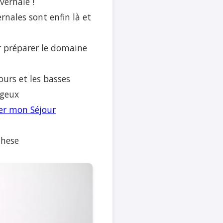
ernale !
rnales sont enfin là et
ur préparer le domaine
ours et les basses
igeux
er mon Séjour
these