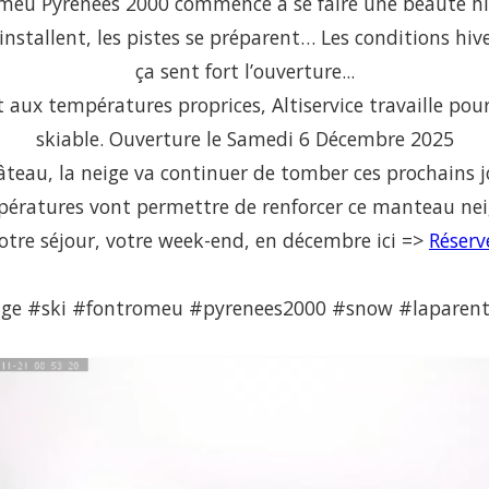
meu Pyrénées 2000 commence à se faire une beauté hiv
’installent, les pistes se préparent… Les conditions hive
ça sent fort l’ouverture...
t aux températures proprices, Altiservice travaille po
skiable. Ouverture le Samedi 6 Décembre 2025
gâteau, la neige va continuer de tomber ces prochains j
ératures vont permettre de renforcer ce manteau ne
otre séjour, votre week-end, en décembre ici =>
Réserv
ge #ski #fontromeu #pyrenees2000 #snow #laparen