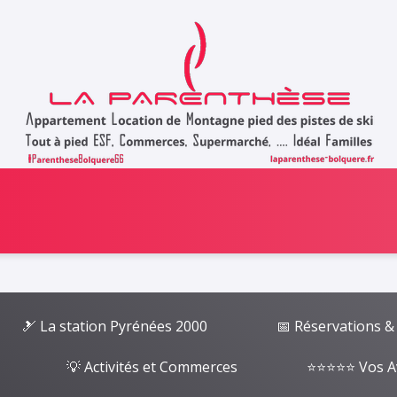
🎿 La station Pyrénées 2000
📅 Réservations &
💡 Activités et Commerces
⭐⭐⭐⭐⭐ Vos A