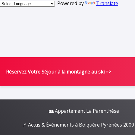
Powered by
Translate
Réservez Votre Séjour à la montagne au ski =>
🏡 Appartement La Parenthèse
📌 Actus & Événements à Bolquère Pyrénées 2000