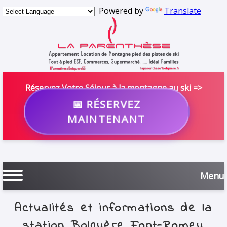
Powered by
Translate
Réservez Votre Séjour à la montagne au ski =>
📅 RÉSERVEZ
MAINTENANT
Menu
Actualités et informations de la
station Bolquère Font-Romeu