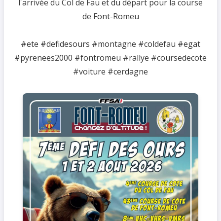
l'arrivée du Col de Fau et du départ pour la course
de Font-Romeu
#ete #defidesours #montagne #coldefau #egat
#pyrenees2000 #fontromeu #rallye #coursedecote
#voiture #cerdagne