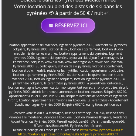
Votre location au pied des pistes de ski dans les
pyrénées 💳 à partir de 50 € / nuit ✅.
📅 RÉSERVEZ ICI
location appartement ski pyrénées, logement pyrenees 2000, logement ski pyrénées,
bolquère, Pyrénées 2000, station de ski, location appartement, location studio,
meublé, résidence les myrtilles, location appartement ski pyrénées, logement
pyrenees 2000, logement ski pyrénées, séjour au ski, séjour à la montagne, La
Parenthèse, bolquère, www.ski.ovh, www.montagne.ovh, www.bolquere.ovh,
Pyrénées 2000, Superbolquère, station de ski pyrénées, location appartement,
location studio, meublé, résidence les myrtilles, location appartement bolquère,
location appartement pyrénées 2000, location studio bolquère, location studio
pyrénées 2000, location logement bolquère, location logement pyrénées 2000, la
parenthèse bolquère, la parenthèse pyrénées 2000, la parenthèse font-romeu,
location montagne bolquère, location montagne font-romeu, airbnb bolquère, airbnb
pyrénées 2000, airbnb font-romeu, annonces de locations vacances Bolquère 66210,
Appartement à louer à Bolquère 66210, Bolquère locations de vacances et logements
Airbnb, Location appartements et maisons sur Bolquère, La Parenthèse - Appartement
Studio montagne Pyrénées 2000 Bolquère 66210, etang ticou, petit canada
Réservez votre séjour à la montagne, Réservez votre séjour au ski, Réservez vos
vacances à la montagne, Vacances à Bolquere, Location Vacances Bolquère, Résidence
Appart Vacances Pyrénées 2000, ParentheseBolquere66, #ParentheseBolquere66,
@ParentheseBolquere66, Pyrénées Méditérranée
Realisé et hébergé en France par La Parenthèse
https://www.pyrenees-2000.fr
https://location.appartement.montagne.ski.bolquere.pyrenees-2000.fr/