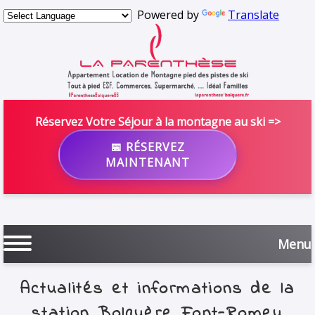
Powered by
Translate
Réservez Votre Séjour à la montagne au ski =>
📅 RÉSERVEZ
MAINTENANT
Menu
Actualités et informations de la
station Bolquère Font-Romeu