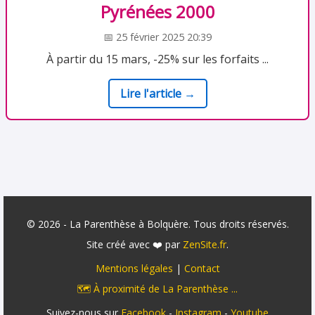
Pyrénées 2000
📅 25 février 2025 20:39
À partir du 15 mars, -25% sur les forfaits ...
Lire l'article →
© 2026 - La Parenthèse à Bolquère. Tous droits réservés.
Site créé avec ❤️ par
ZenSite.fr
.
Mentions légales
|
Contact
🗺️ À proximité de La Parenthèse ...
Suivez-nous sur
Facebook
-
Instagram
-
Youtube