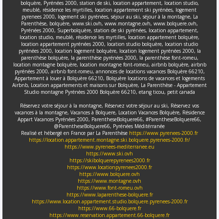
bolquère, Pyrénées 2000, station de ski, location appartement, location studio,
meublé, résidence les myrtilles, location appartement ski pyrénées, logement
pyrenees 2000, logement ski pyrénées, séjour au ski, séjour à la montagne, La
Parenthèse, bolquère, www.ski.ovh, www.montagne.ovh, www.bolquere.ovh,
Pyrénées 2000, Superbolquère, station de ski pyrénées, location appartement,
location studio, meublé, résidence les myrtilles, location appartement bolquère,
location appartement pyrénées 2000, location studio bolquère, location studio
pyrénées 2000, location logement bolquère, location logement pyrénées 2000, la
parenthèse bolquère, la parenthèse pyrénées 2000, la parenthèse font-romeu,
location montagne bolquère, location montagne font-romeu, airbnb bolquère, airbnb
pyrénées 2000, airbnb font-romeu, annonces de locations vacances Bolquère 66210,
Appartement à louer à Bolquère 66210, Bolquère locations de vacances et logements
Airbnb, Location appartements et maisons sur Bolquère, La Parenthèse - Appartement
Studio montagne Pyrénées 2000 Bolquère 66210, etang ticou, petit canada
Réservez votre séjour à la montagne, Réservez votre séjour au ski, Réservez vos
vacances à la montagne, Vacances à Bolquere, Location Vacances Bolquère, Résidence
Appart Vacances Pyrénées 2000, ParentheseBolquere66, #ParentheseBolquere66,
@ParentheseBolquere66, Pyrénées Méditérranée
Realisé et hébergé en France par La Parenthèse
https://www.pyrenees-2000.fr
https://location.appartement.montagne.ski.bolquere.pyrenees-2000.fr/
https://www.pyrenees-mediterranee.eu
https://www.ski.ovh
https://skibolquerepyrenees2000.fr
https://www.locationpyrenees2000.fr
https://www.bolquere.ovh
https://www.montagne.ovh
https://www.font-romeu.ovh
https://www.laparenthese-bolquere.fr
https://www.location.appartement.studio.bolquere.pyrenees-2000.fr
https://www.66-bolquere.fr
https://www.reservation.appartement.66-bolquere.fr